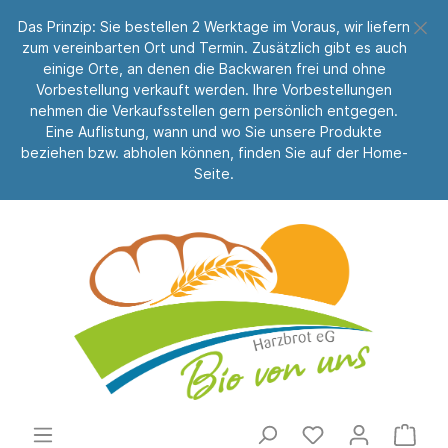
Das Prinzip: Sie bestellen 2 Werktage im Voraus, wir liefern
zum vereinbarten Ort und Termin. Zusätzlich gibt es auch
einige Orte, an denen die Backwaren frei und ohne
Vorbestellung verkauft werden. Ihre Vorbestellungen
nehmen die Verkaufsstellen gern persönlich entgegen.
Eine Auflistung, wann und wo Sie unsere Produkte
beziehen bzw. abholen können, finden Sie auf der Home-
Seite.