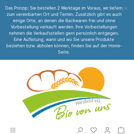
Das Prinzip: Sie bestellen 2 Werktage im Voraus, wir liefern
zum vereinbarten Ort und Termin. Zusätzlich gibt es auch
einige Orte, an denen die Backwaren frei und ohne
Vorbestellung verkauft werden. Ihre Vorbestellungen
nehmen die Verkaufsstellen gern persönlich entgegen.
Eine Auflistung, wann und wo Sie unsere Produkte
beziehen bzw. abholen können, finden Sie auf der Home-
Seite.