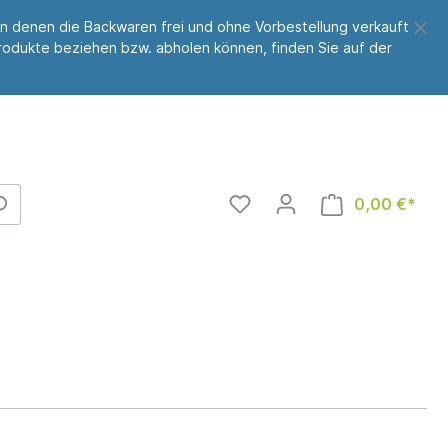
, an denen die Backwaren frei und ohne Vorbestellung verkauft
Produkte beziehen bzw. abholen können, finden Sie auf der
0,00 €*